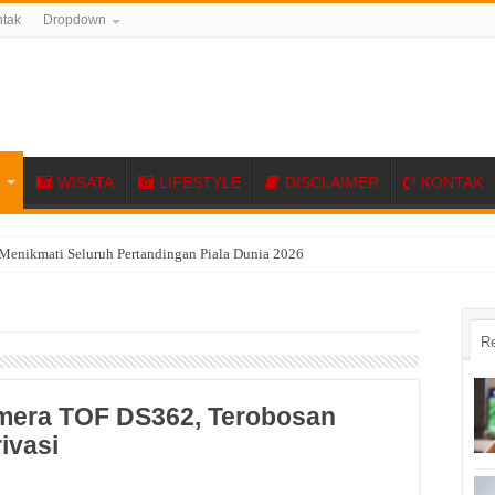
tak
Dropdown
I
WISATA
LIFESTYLE
DISCLAIMER
KONTAK
Menikmati Seluruh Pertandingan Piala Dunia 2026
R
amera TOF DS362, Terobosan
ivasi