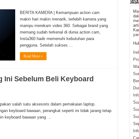
JASA
Ma
BERITA KAMERA | Kemampuan action cam
dal
makin hari makin menarik, terlebih kamera yang
mel
art
mampu merekam video 360. Sebagai brand yang
Kam
memang sudah terkenal di dunia action cam,
yan
Insta360 hadir memenuhi kebutuhan para
Hub
pengguna. Setelah sukses …
Ind
Read More »
Pr
War
Su
g Ini Sebelum Beli Keyboard
Ber
Du
Inf
Su
akan salah satu aksesoris dalam pemakaian laptop.
Su
an keyboard bawaan, perangkat seperti ini tidak jarang tetap
Sua
ngin keyboard bawaan yang …
Sep
Inf
Ca