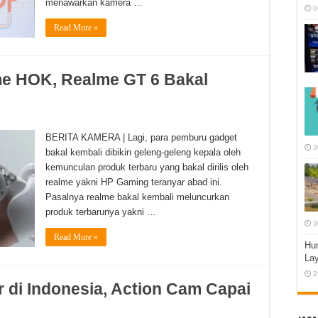
menawarkan kamera …
0
Read More »
e HOK, Realme GT 6 Bakal
BERITA KAMERA | Lagi, para pemburu gadget
3
bakal kembali dibikin geleng-geleng kepala oleh
kemunculan produk terbaru yang bakal dirilis oleh
realme yakni HP Gaming teranyar abad ini.
Pasalnya realme bakal kembali meluncurkan
produk terbarunya yakni …
3
Read More »
Hum
La
2
r di Indonesia, Action Cam Capai