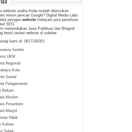
 SEO
u website usaha Anda mudah ditemukan
am mesin pencari Google? Digital Media Labs
alui jaringan
website
melayani jasa penulisan
ikel SEO.
i menyediakan Jasa Publikasi dan Blogroll
g berisi tautan website di sidebar.
ungi kami di:
0817195001
onesia Sentris
omo UKM
ta Regional
rabaya Kota
ita Santai
nia Pengamanan
o Bekasi
ara Muslim
ara Pesantren
ra Masjid
utar Halal.
o Kuliner
ra Sehat