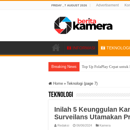
Advertisement
Kon
FRIDAY , 7 AUGUST 2026
INFORMASI
TEKNOLOG
Breaking News
Top Up FolaPlay Cepat untuk 
Home
»
Teknologi (page 7)
Teknologi
Inilah 5 Keunggulan K
Surveilans Utamakan Pr
Redaksi
06/06/2024
Kamera