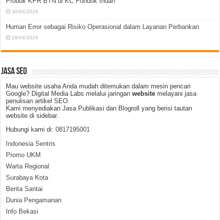
Produk KPR BTN di KC Pondok Indah
30/04/2026
Human Error sebagai Risiko Operasional dalam Layanan Perbankan
29/04/2026
JASA SEO
Mau website usaha Anda mudah ditemukan dalam mesin pencari
Google? Digital Media Labs melalui jaringan
website
melayani jasa
penulisan artikel SEO.
Kami menyediakan Jasa Publikasi dan Blogroll yang berisi tautan
website di sidebar.
Hubungi kami di:
0817195001
Indonesia Sentris
Promo UKM
Warta Regional
Surabaya Kota
Berita Santai
Dunia Pengamanan
Info Bekasi