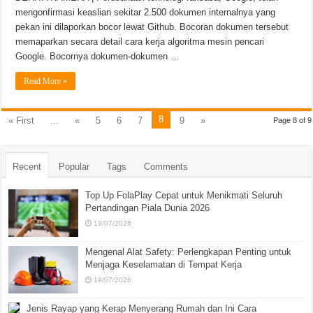
mengonfirmasi keaslian sekitar 2.500 dokumen internalnya yang
pekan ini dilaporkan bocor lewat Github. Bocoran dokumen tersebut
memaparkan secara detail cara kerja algoritma mesin pencari
Google. Bocornya dokumen-dokumen …
Read More »
8
« First
...
«
5
6
7
9
»
Page 8 of 9
Recent
Popular
Tags
Comments
Top Up FolaPlay Cepat untuk Menikmati Seluruh
Pertandingan Piala Dunia 2026
19/07/2026
Mengenal Alat Safety: Perlengkapan Penting untuk
Menjaga Keselamatan di Tempat Kerja
19/07/2026
Jenis Rayap yang Kerap Menyerang Rumah dan Ini Cara