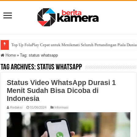
Top Up FolaPlay Cepat untuk Menikmati Seluruh Pertandingan Piala Duni
Home
»
Tag:
status whatsapp
Tag Archives:
status whatsapp
Status Video WhatsApp Durasi 1
Menit Sudah Bisa Dicoba di
Indonesia
Redaksi
01/06/2024
Informasi