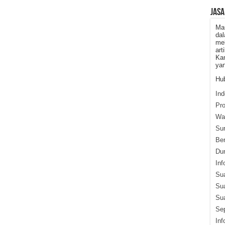
JASA
Ma
dal
mel
art
Kam
yan
Hub
Ind
Pr
War
Su
Ber
Du
Inf
Su
Su
Sua
Sep
Inf