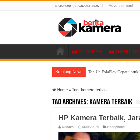
Advertisement
SATURDAY , 8 AUGUST 2026
INFORMASI
TEKNOLOG
Breaking News
Top Up FolaPlay Cepat untuk 
Home
»
Tag:
kamera terbaik
Tag Archives:
kamera terbaik
HP Kamera Terbaik, Jara
Redaksi
06/03/2025
Handphone