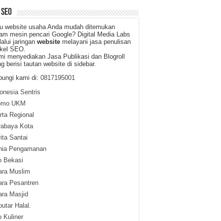
 SEO
u website usaha Anda mudah ditemukan
am mesin pencari Google? Digital Media Labs
alui jaringan
website
melayani jasa penulisan
ikel SEO.
i menyediakan Jasa Publikasi dan Blogroll
g berisi tautan website di sidebar.
ungi kami di:
0817195001
onesia Sentris
omo UKM
ta Regional
rabaya Kota
ita Santai
nia Pengamanan
o Bekasi
ara Muslim
ara Pesantren
ra Masjid
utar Halal.
o Kuliner