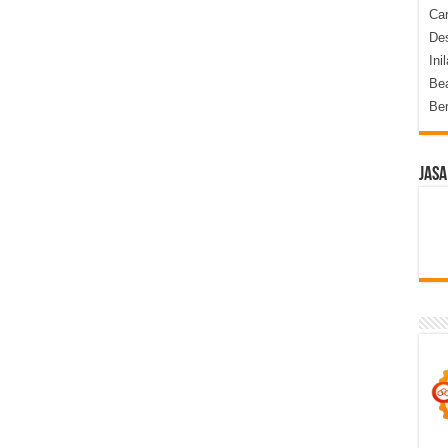
Ca
Des
Ini
Be
Be
Jasa