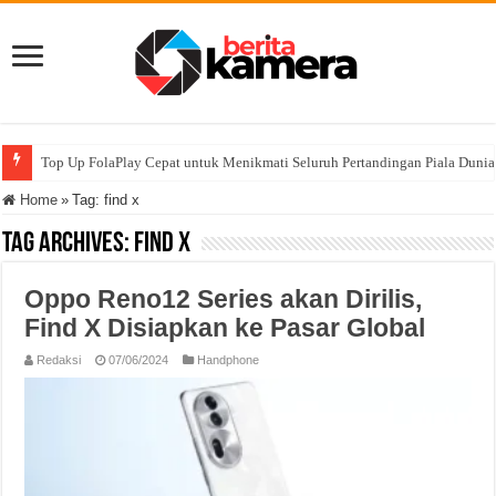
Top Up FolaPlay Cepat untuk Menikmati Seluruh Pertandingan Piala Duni
Home
»
Tag:
find x
Tag Archives:
find x
Oppo Reno12 Series akan Dirilis,
Find X Disiapkan ke Pasar Global
Redaksi
07/06/2024
Handphone