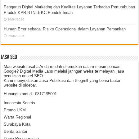
Pengaruh Digital Marketing dan Kualitas Layanan Terhadap Pertumbuhan
Produk KPR BTN di KC Pondok Indah
30/04/2026
Human Error sebagai Risiko Operasional dalam Layanan Perbankan
29/04/2026
JASA SEO
Mau website usaha Anda mudah ditemukan dalam mesin pencari
Google? Digital Media Labs melalui jaringan
website
melayani jasa
penulisan artikel SEO.
Kami menyediakan Jasa Publikasi dan Blogroll yang berisi tautan
website di sidebar.
Hubungi kami di:
0817195001
Indonesia Sentris
Promo UKM
Warta Regional
Surabaya Kota
Berita Santai
Dunia Pengamanan