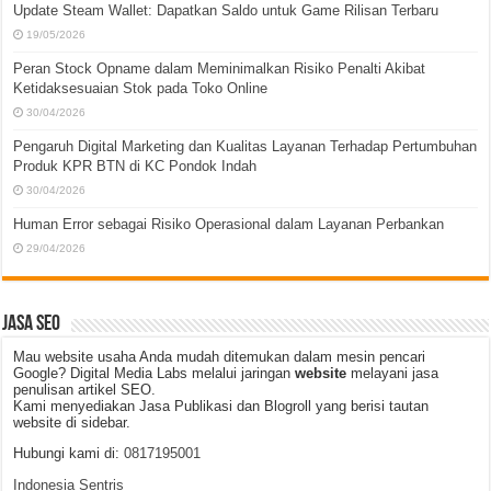
Update Steam Wallet: Dapatkan Saldo untuk Game Rilisan Terbaru
19/05/2026
Peran Stock Opname dalam Meminimalkan Risiko Penalti Akibat
Ketidaksesuaian Stok pada Toko Online
30/04/2026
Pengaruh Digital Marketing dan Kualitas Layanan Terhadap Pertumbuhan
Produk KPR BTN di KC Pondok Indah
30/04/2026
Human Error sebagai Risiko Operasional dalam Layanan Perbankan
29/04/2026
JASA SEO
Mau website usaha Anda mudah ditemukan dalam mesin pencari
Google? Digital Media Labs melalui jaringan
website
melayani jasa
penulisan artikel SEO.
Kami menyediakan Jasa Publikasi dan Blogroll yang berisi tautan
website di sidebar.
Hubungi kami di:
0817195001
Indonesia Sentris