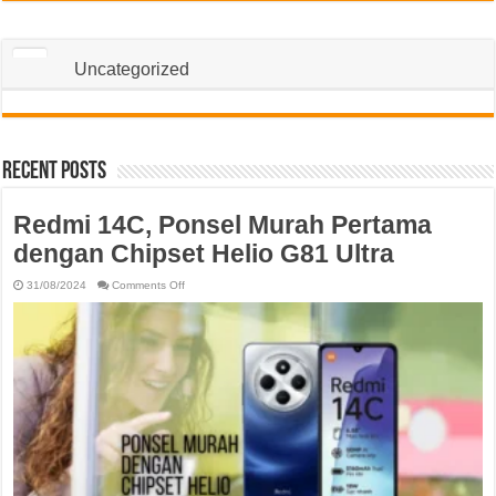
Uncategorized
Recent Posts
Redmi 14C, Ponsel Murah Pertama
dengan Chipset Helio G81 Ultra
on
31/08/2024
Comments Off
Redmi
14C,
Ponsel
Murah
Pertama
dengan
Chipset
Helio
G81
Ultra