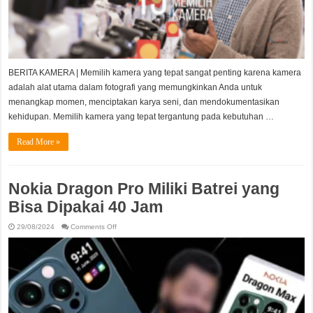
BERITA KAMERA | Memilih kamera yang tepat sangat penting karena kamera
adalah alat utama dalam fotografi yang memungkinkan Anda untuk
menangkap momen, menciptakan karya seni, dan mendokumentasikan
kehidupan. Memilih kamera yang tepat tergantung pada kebutuhan …
Read More »
Nokia Dragon Pro Miliki Batrei yang
Bisa Dipakai 40 Jam
on
29/08/2024
Comments Off
Nokia
Dragon
Pro
Miliki
Batrei
yang
Bisa
Dipakai
40
Jam