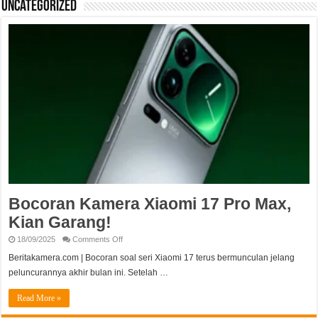
Uncategorized
Bocoran Kamera Xiaomi 17 Pro Max,
Kian Garang!
on
18/09/2025
Comments Off
Bocoran
Kamera
Beritakamera.com | Bocoran soal seri Xiaomi 17 terus bermunculan jelang
Xiaomi
peluncurannya akhir bulan ini. Setelah …
17
Pro
Max,
Read More »
Kian
Garang!