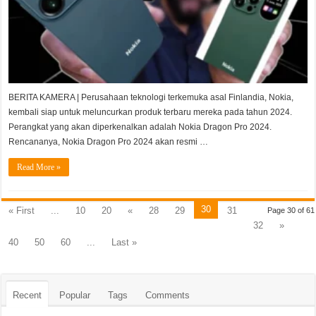
BERITA KAMERA | Perusahaan teknologi terkemuka asal Finlandia, Nokia,
kembali siap untuk meluncurkan produk terbaru mereka pada tahun 2024.
Perangkat yang akan diperkenalkan adalah Nokia Dragon Pro 2024.
Rencananya, Nokia Dragon Pro 2024 akan resmi …
Read More »
30
« First
...
10
20
«
28
29
31
Page 30 of 61
32
»
40
50
60
...
Last »
Recent
Popular
Tags
Comments