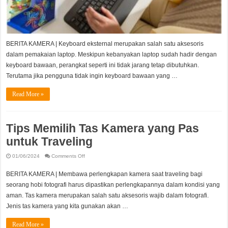
BERITA KAMERA | Keyboard eksternal merupakan salah satu aksesoris
dalam pemakaian laptop. Meskipun kebanyakan laptop sudah hadir dengan
keyboard bawaan, perangkat seperti ini tidak jarang tetap dibutuhkan.
Terutama jika pengguna tidak ingin keyboard bawaan yang …
Read More »
Tips Memilih Tas Kamera yang Pas
untuk Traveling
on
01/06/2024
Comments Off
Tips
Memilih
Tas
BERITA KAMERA | Membawa perlengkapan kamera saat traveling bagi
Kamera
yang
seorang hobi fotografi harus dipastikan perlengkapannya dalam kondisi yang
Pas
aman. Tas kamera merupakan salah satu aksesoris wajib dalam fotografi.
untuk
Traveling
Jenis tas kamera yang kita gunakan akan …
Read More »