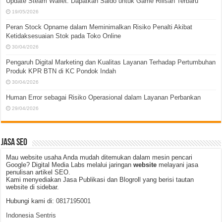
Update Steam Wallet: Dapatkan Saldo untuk Game Rilisan Terbaru
19/05/2026
Peran Stock Opname dalam Meminimalkan Risiko Penalti Akibat
Ketidaksesuaian Stok pada Toko Online
30/04/2026
Pengaruh Digital Marketing dan Kualitas Layanan Terhadap Pertumbuhan
Produk KPR BTN di KC Pondok Indah
30/04/2026
Human Error sebagai Risiko Operasional dalam Layanan Perbankan
29/04/2026
JASA SEO
Mau website usaha Anda mudah ditemukan dalam mesin pencari
Google? Digital Media Labs melalui jaringan
website
melayani jasa
penulisan artikel SEO.
Kami menyediakan Jasa Publikasi dan Blogroll yang berisi tautan
website di sidebar.
Hubungi kami di:
0817195001
Indonesia Sentris