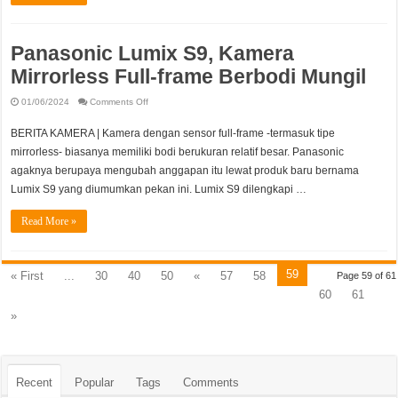
Panasonic Lumix S9, Kamera
Mirrorless Full-frame Berbodi Mungil
on
01/06/2024
Comments Off
Panasonic
Lumix
S9,
BERITA KAMERA | Kamera dengan sensor full-frame -termasuk tipe
Kamera
Mirrorless
mirrorless- biasanya memiliki bodi berukuran relatif besar. Panasonic
Full-
agaknya berupaya mengubah anggapan itu lewat produk baru bernama
frame
Berbodi
Lumix S9 yang diumumkan pekan ini. Lumix S9 dilengkapi …
Mungil
Read More »
59
« First
...
30
40
50
«
57
58
Page 59 of 61
60
61
»
Recent
Popular
Tags
Comments