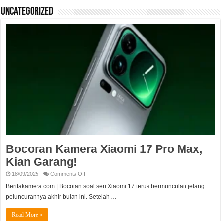
Uncategorized
Bocoran Kamera Xiaomi 17 Pro Max,
Kian Garang!
on
18/09/2025
Comments Off
Bocoran
Kamera
Beritakamera.com | Bocoran soal seri Xiaomi 17 terus bermunculan jelang
Xiaomi
peluncurannya akhir bulan ini. Setelah …
17
Pro
Max,
Read More »
Kian
Garang!