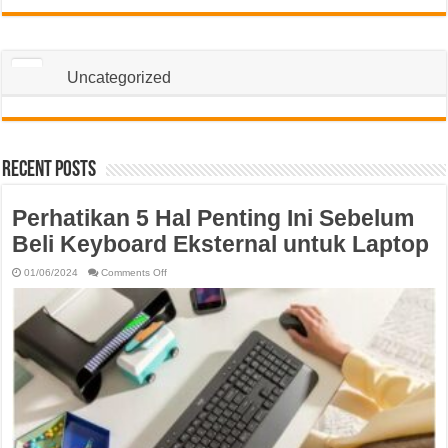
Uncategorized
Recent Posts
Perhatikan 5 Hal Penting Ini Sebelum
Beli Keyboard Eksternal untuk Laptop
on
01/06/2024
Comments Off
Perhatikan
5
Hal
Penting
Ini
Sebelum
Beli
Keyboard
Eksternal
untuk
Laptop