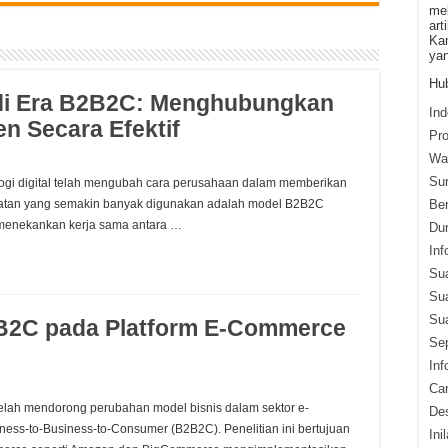
mel
art
Kam
yan
Hub
di Era B2B2C: Menghubungkan
Ind
n Secara Efektif
Pr
War
Su
ogi digital telah mengubah cara perusahaan dalam memberikan
katan yang semakin banyak digunakan adalah model B2B2C
Ber
i menekankan kerja sama antara …
Du
Inf
Su
Su
Sua
B2C pada Platform E-Commerce
Sep
Inf
Ca
 telah mendorong perubahan model bisnis dalam sektor e-
Des
ess-to-Business-to-Consumer (B2B2C). Penelitian ini bertujuan
Ini