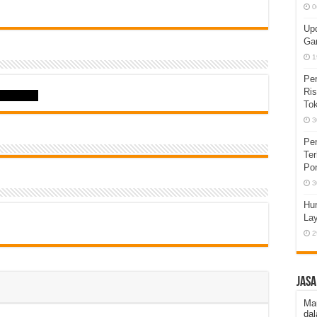
0
Upd
Gam
1
Pe
Ris
Tok
3
Pen
Te
Po
3
Hum
La
2
JASA
Ma
dal