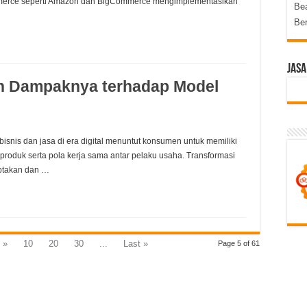
mmerce seperti Amazon dan BigCommerce mengimplementasikan
Be
Be
Jasa
an Dampaknya terhadap Model
snis dan jasa di era digital menuntut konsumen untuk memiliki
roduk serta pola kerja sama antar pelaku usaha. Transformasi
iptakan dan …
»
10
20
30
...
Last »
Page 5 of 61