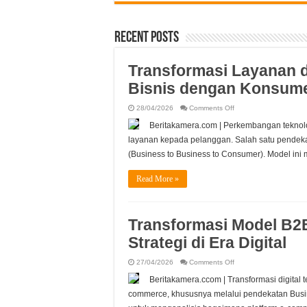
Recent Posts
Transformasi Layanan 
Bisnis dengan Konsume
on
28/04/2026
Comments Off
Transformasi
Layanan
Beritakamera.com | Perkembangan teknol
di
Era
layanan kepada pelanggan. Salah satu pende
B2B2C:
Menghubungkan
(Business to Business to Consumer). Model in
Bisnis
dengan
Konsumen
Read More »
Secara
Efektif
Transformasi Model B2
Strategi di Era Digital
on
27/04/2026
Comments Off
Transformasi
Model
Beritakamera.ccom | Transformasi digital
B2B2C
pada
commerce, khususnya melalui pendekatan Busin
Platform
E-