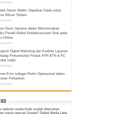
6/06/2026
ate Steam Wallet: Dapatkan Saldo untuk
e Rilisan Terbaru
9/05/2026
ran Stock Opname dalam Meminimalkan
iko Penalti Akibat Ketidaksesuaian Stok pada
o Online
0/04/2026
garuh Digital Marketing dan Kualitas Layanan
rhadap Pertumbuhan Produk KPR BTN di KC
ndok Indah
0/04/2026
an Error sebagai Risiko Operasional dalam
yanan Perbankan
9/04/2026
 SEO
u website usaha Anda mudah ditemukan
am mesin pencari Google? Digital Media Labs