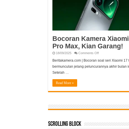
Bocoran Kamera Xiaomi
Pro Max, Kian Garang!
on
18/09/2025
Comments Off
Bocoran
Kamera
Beritakamera.com | Bocoran soal seri Xiaomi 17 
Xiaomi
bermunculan jelang peluncurannya akhir bulan in
17
Pro
Setelah …
Max,
Kian
Garang!
Read More »
Scrolling Block