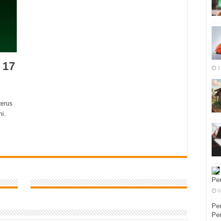
 17
1
terus
i.
Pen
0
Pen
Pe