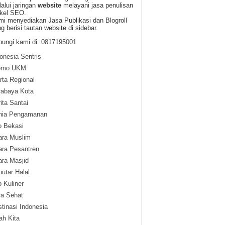
alui jaringan
website
melayani jasa penulisan
ikel SEO.
i menyediakan Jasa Publikasi dan Blogroll
g berisi tautan website di sidebar.
ungi kami di:
0817195001
onesia Sentris
omo UKM
ta Regional
rabaya Kota
ita Santai
nia Pengamanan
o Bekasi
ara Muslim
ara Pesantren
ra Masjid
utar Halal.
o Kuliner
ra Sehat
tinasi Indonesia
lah Kita