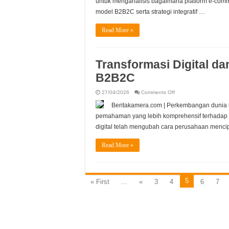
untuk menganalisis bagaimana platform e-co
Commerce
model B2B2C serta strategi integratif …
Strategi
di
Era
Digital
Read More »
Transformasi Digital d
B2B2C
on
27/04/2026
Comments Off
Transformasi
Digital
Beritakamera.com | Perkembangan dunia bi
dan
Dampaknya
pemahaman yang lebih komprehensif terhadap p
terhadap
Model
digital telah mengubah cara perusahaan menc
B2B2C
Read More »
5
« First
...
«
3
4
6
7