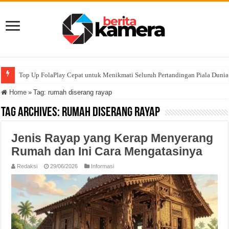
Top Up FolaPlay Cepat untuk Menikmati Seluruh Pertandingan Piala Duni
Home
»
Tag:
rumah diserang rayap
Tag Archives:
rumah diserang rayap
Jenis Rayap yang Kerap Menyerang
Rumah dan Ini Cara Mengatasinya
Redaksi
29/06/2026
Informasi