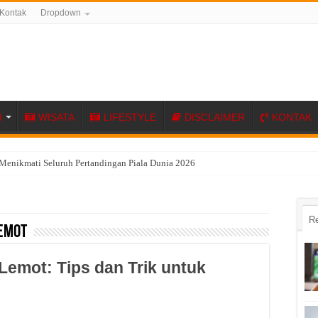
Kontak
Dropdown
I
WISATA
LIFESTYLE
DISCLAIMER
KONTAK
Menikmati Seluruh Pertandingan Piala Dunia 2026
R
emot
emot: Tips dan Trik untuk