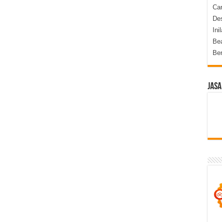
Ca
Des
Ini
Be
Be
Jasa