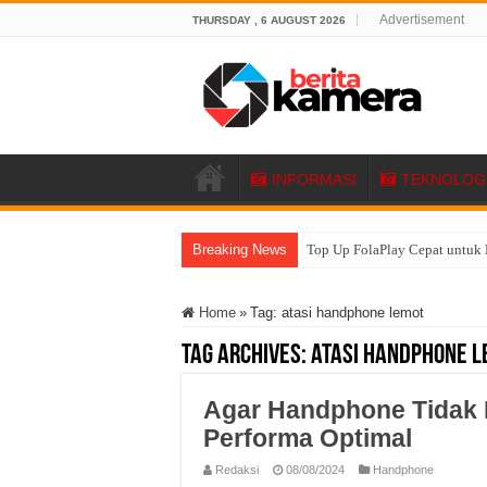
Advertisement
THURSDAY , 6 AUGUST 2026
INFORMASI
TEKNOLOG
Breaking News
Top Up FolaPlay Cepat untuk 
Home
»
Tag:
atasi handphone lemot
Tag Archives:
atasi handphone l
Agar Handphone Tidak L
Performa Optimal
Redaksi
08/08/2024
Handphone