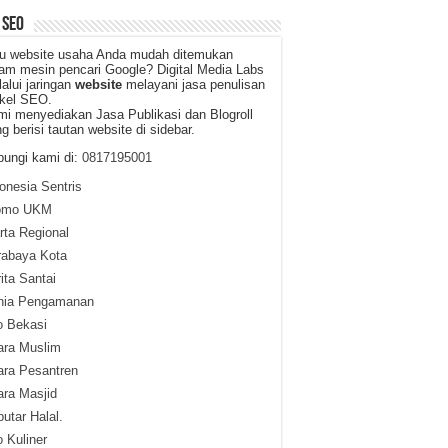
 SEO
u website usaha Anda mudah ditemukan
am mesin pencari Google? Digital Media Labs
alui jaringan
website
melayani jasa penulisan
ikel SEO.
i menyediakan Jasa Publikasi dan Blogroll
g berisi tautan website di sidebar.
ungi kami di:
0817195001
onesia Sentris
omo UKM
ta Regional
rabaya Kota
ita Santai
nia Pengamanan
o Bekasi
ara Muslim
ara Pesantren
ra Masjid
utar Halal.
o Kuliner