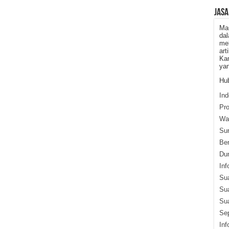
JASA
Ma
dal
mel
art
Kam
yan
Hub
Ind
Pr
War
Su
Ber
Du
Inf
Su
Su
Sua
Sep
Inf