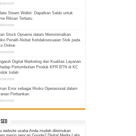
6/06/2026
ate Steam Wallet: Dapatkan Saldo untuk
e Rilisan Terbaru
9/05/2026
ran Stock Opname dalam Meminimalkan
iko Penalti Akibat Ketidaksesuaian Stok pada
o Online
0/04/2026
garuh Digital Marketing dan Kualitas Layanan
rhadap Pertumbuhan Produk KPR BTN di KC
ndok Indah
0/04/2026
an Error sebagai Risiko Operasional dalam
yanan Perbankan
9/04/2026
 SEO
u website usaha Anda mudah ditemukan
am mesin pencari Google? Digital Media Labs