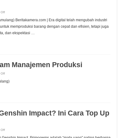
on
Off
Solusi
Operasional
mulang) Beritakamera.com | Era digital telah mengubah industri
untuk
Tantangan
t untuk memproduksi barang dengan cepat dan efisien, tetapi juga
Produksi
di
ta, dan ekspektasi …
Era
Digital
alam Manajemen Produksi
on
Off
Transformasi
Digital
ulang)
dalam
Manajemen
Produksi
 Genshin Impact? Ini Cara Top Up
on
Off
Apa
Itu
 Genshin Impact, Primogems adalah “mata uang” paling berharga