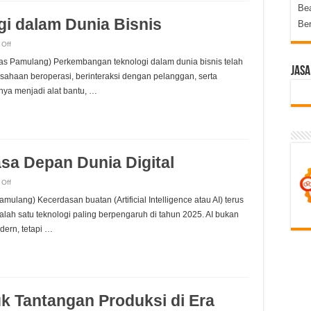
Be
i dalam Dunia Bisnis
Be
on
Off
Perkembangan
Teknologi
tas Pamulang) Perkembangan teknologi dalam dunia bisnis telah
dalam
Jasa
Dunia
haan beroperasi, berinteraksi dengan pelanggan, serta
Bisnis
anya menjadi alat bantu, …
sa Depan Dunia Digital
on
Off
Kecerdasan
Buatan:
mulang) Kecerdasan buatan (Artificial Intelligence atau AI) terus
Masa
Depan
ah satu teknologi paling berpengaruh di tahun 2025. AI bukan
Dunia
Digital
dern, tetapi …
uk Tantangan Produksi di Era