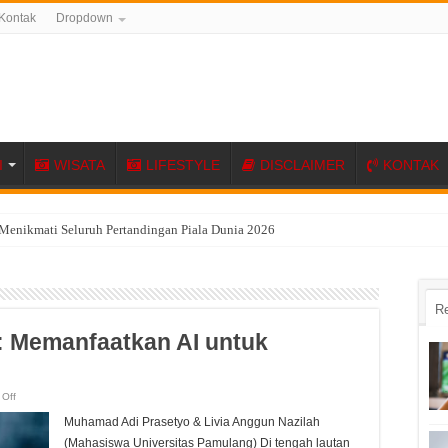
Kontak
Dropdown
I
WISATA
LIFESTYLE
DISCLAIMER
KONTAK
Menikmati Seluruh Pertandingan Piala Dunia 2026
R
: Memanfaatkan AI untuk
on
Off
Personalized
Marketing:
Muhamad Adi Prasetyo & Livia Anggun Nazilah
Memanfaatkan
AI
(Mahasiswa Universitas Pamulang) Di tengah lautan