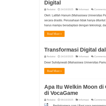
Digital
Redaksi
24/10/2025
Informasi
Comments 
Oleh: Latifah Hanum (Mahasiswa Universitas Pa
secara drastis. Perusahaan tidak hanya dituntu
harus mampu beradaptasi dengan teknologi, da
Read More »
Transformasi Digital d
Redaksi
24/10/2025
Informasi
Comments 
Dewi Sulistyowati (Mahasiswa Universitas Pam
Read More »
Apa Itu Welkin Moon di
di VocaGame
Redaksi
06/10/2025
Informasi
Comments 
Beritakamera.com | Bagi para penggemar