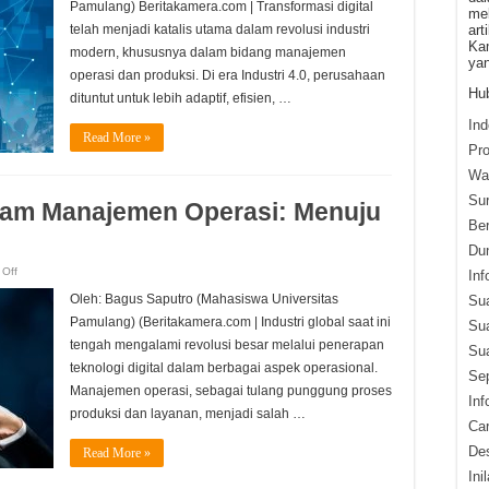
Manajemen
Pamulang) Beritakamera.com | Transformasi digital
mel
Operasi
dan
telah menjadi katalis utama dalam revolusi industri
art
Produksi
Kam
modern, khususnya dalam bidang manajemen
yan
operasi dan produksi. Di era Industri 4.0, perusahaan
Hub
dituntut untuk lebih adaptif, efisien, …
Ind
Read More »
Pr
War
Su
alam Manajemen Operasi: Menuju
Ber
Du
on
Off
Inf
Transformasi
Digital
Oleh: Bagus Saputro (Mahasiswa Universitas
Su
dalam
Manajemen
Pamulang) (Beritakamera.com | Industri global saat ini
Su
Operasi:
Menuju
tengah mengalami revolusi besar melalui penerapan
Sua
Industri
4.0
teknologi digital dalam berbagai aspek operasional.
Sep
Manajemen operasi, sebagai tulang punggung proses
Inf
produksi dan layanan, menjadi salah …
Ca
Des
Read More »
Ini