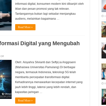
untuk
Kampanye
informasi digital, konsumen modern kini dibanjiri oleh
Pemasaran
iklan dan pesan promosi yang tak relevan.
Tantangannya bukan lagi sekadar menjangkau
1
audiens, melainkan bagaimana …
Read More »
formasi Digital yang Mengubah
on
Off
Indonesia
Go
Oleh: Aisyahra Silvianti dan SeftyLia Anggraeni
5G:
Transformasi
(Mahaiswa Universitas Pamulang) Di berbagai
Digital
yang
negara, termasuk Indonesia, teknologi 5G telah
Mengubah
Segala
membantu percepatan transformasi digital.
Hal
Kehadirannya menawarkan kecepatan internet yang
0
jauh lebih tinggi, latensi yang lebih rendah, dan
kapasitas jaringan …
Read More »