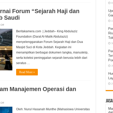
0
rnai Forum “Sejarah Haji dan
Upd
Gam
b Saudi
1
on
Off
Transformasi
Pe
Digital
Beritakamera.com | Jeddah– King Abdulaziz
Ris
Warnai
Forum
Foundation (Darat Al-Malik Abdulaziz)
Tok
“Sejarah
Haji
menyelenggarakan Forum Sejarah Haji dan Dua
3
dan
Dua
Masjid Suci di Kota Jeddah. Kegiatan ini
Masjid
Pen
menampilkan berbagai dokumen langka, manuskrip,
Suci”
di
Te
serta koleksi peninggalan sejarah berusia lebih dari
Arab
Po
Saudi
seratus …
3
Read More »
Hum
La
2
alam Manajemen Operasi dan
JASA
on
Off
Transformasi
Digital
Ma
Oleh: Nurul Hasanah Munthe (Mahasiswa Universitas
dalam
dal