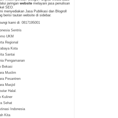
alui jaringan
website
melayani jasa penulisan
ikel SEO.
i menyediakan Jasa Publikasi dan Blogroll
g berisi tautan website di sidebar.
ungi kami di:
0817195001
onesia Sentris
omo UKM
ta Regional
rabaya Kota
ita Santai
nia Pengamanan
o Bekasi
ara Muslim
ara Pesantren
ra Masjid
utar Halal.
o Kuliner
ra Sehat
tinasi Indonesia
lah Kita