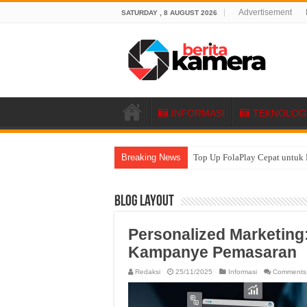
Advertisement
SATURDAY , 8 AUGUST 2026
INFORMASI
TEKNOLOG
Breaking News
Top Up FolaPlay Cepat untuk 
Blog Layout
Personalized Marketing
Kampanye Pemasaran
Redaksi
25/11/2025
Informasi
Comments 